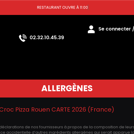
RESTAURANT OUVRE À 11:00
Se connecter / 
02.32.10.45.39
ALLERGÈNES
Croc Pizza Rouen CARTE 2026 (France)
 déclarations de nos fournisseurs à propos de la composition de leur
 accidentelle d’autres ingrédients allergènes qui serait apparue lo