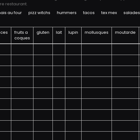
re restaurant.
nais au four
pizz witchs
hummers
tacos
tex mex
salades
aces
fruits a
gluten
lait
lupin
mollusques
moutarde
coques