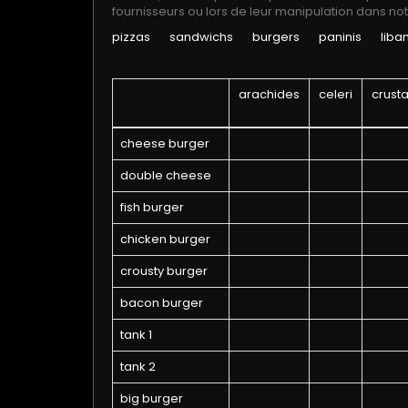
fournisseurs ou lors de leur manipulation dans not
pizzas
sandwichs
burgers
paninis
liba
arachides
celeri
crust
cheese burger
double cheese
fish burger
chicken burger
crousty burger
bacon burger
tank 1
tank 2
big burger