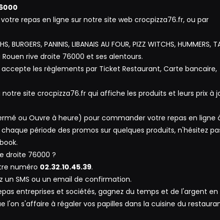
76000
re repas en ligne sur notre site web crocpizza76.fr, ou par
CHS, BURGERS, PANINIS, LIBANAIS AU FOUR, PIZZ WITCHS, HUMMERS, 
Rouen rive droite 76000 et ses alentours.
accepte les règlements par Ticket Restaurant, Carte bancaire,
otre site crocpizza76.fr qui affiche les produits et leurs prix à j
, Fermé ou Ouvre à heure) pour commander votre repas en ligne 
 chaque période des promos sur quelques produits, n'hésitez pa
ebook.
 droite 76000 ?
otre numéro
02.32.10.45.39
.
z un SMS ou un email de confirmation.
 repas entreprises et sociétés, gagnez du temps et de l'argent en
l'on s'affaire à régaler vos papilles dans la cuisine du restaura