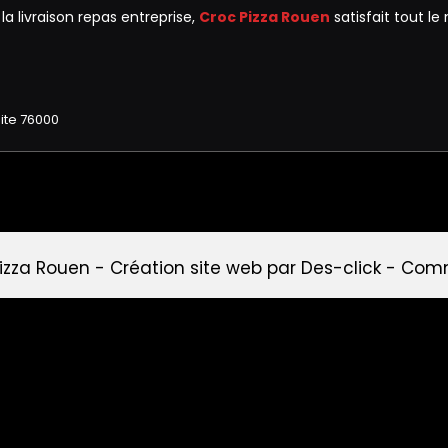
a livraison repas entreprise,
Croc Pizza Rouen
satisfait tout l
izza Rouen
- Création site web par
Des-click
-
Comm