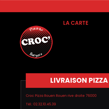
LA CARTE
LIVRAISON PIZZA
Croc Pizza Rouen Rouen rive droite 76000
Tél.: 02.32.10.45.39