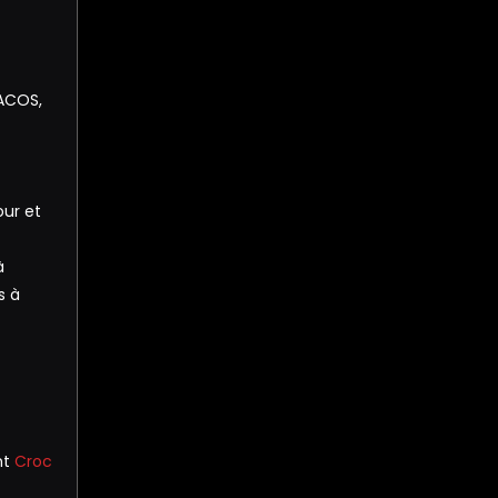
TACOS,
our et
à
s à
nt
Croc