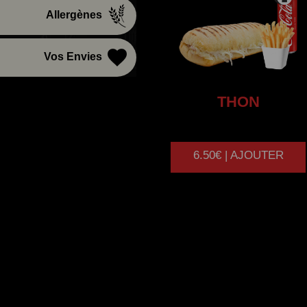
Allergènes
Vos Envies
THON
6.50€ | AJOUTER