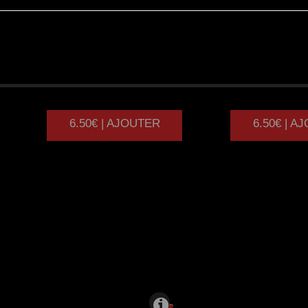
JAMBON
POU
6.50€ | AJOUTER
6.50€ | A