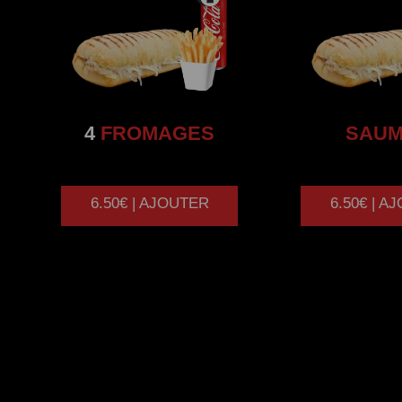
4
FROMAGES
SAU
6.50€ | AJOUTER
6.50€ | A