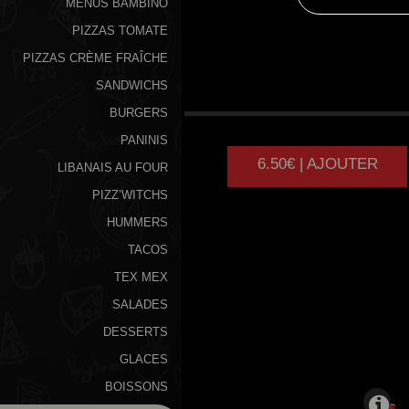
MENUS BAMBINO
PIZZAS TOMATE
PIZZAS CRÈME FRAÎCHE
SANDWICHS
VIANDE
HACHEE
BURGERS
PANINIS
6.50€ | AJOUTER
LIBANAIS AU FOUR
PIZZ’WITCHS
HUMMERS
TACOS
TEX MEX
SALADES
DESSERTS
GLACES
BOISSONS