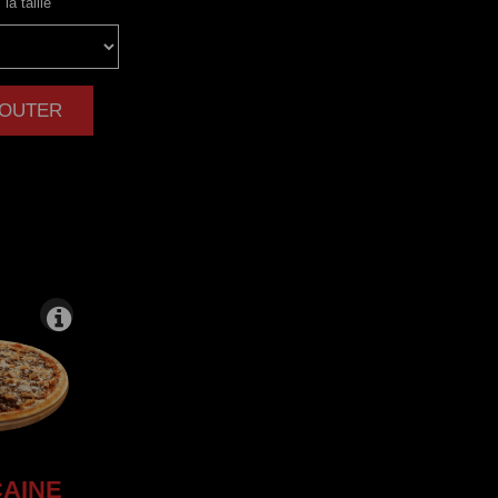
la taille
AJOUTER
|
AINE