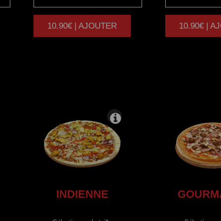
10.90€ | AJOUTER
10.90€ | 
|
INDIENNE
GOURM