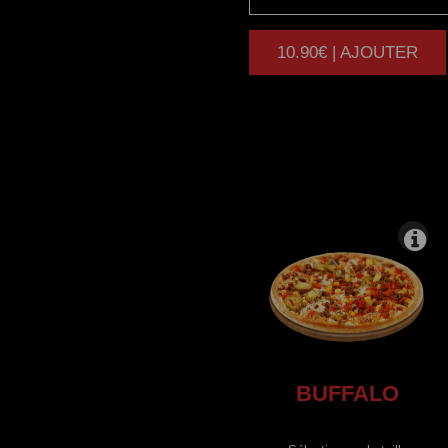
10.90€ | AJOUTER
|
BUFFALO