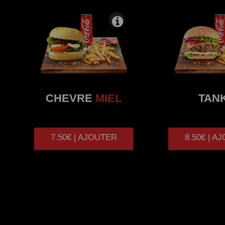
CHEVRE
MIEL
TAN
7.50€ | AJOUTER
8.50€ | A