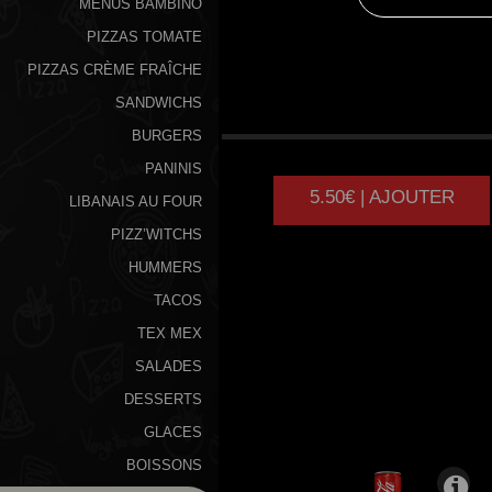
MENUS BAMBINO
PIZZAS TOMATE
PIZZAS CRÈME FRAÎCHE
SANDWICHS
CHEESE
BURGER
BURGERS
PANINIS
5.50€ | AJOUTER
LIBANAIS AU FOUR
PIZZ’WITCHS
HUMMERS
TACOS
TEX MEX
SALADES
DESSERTS
GLACES
BOISSONS