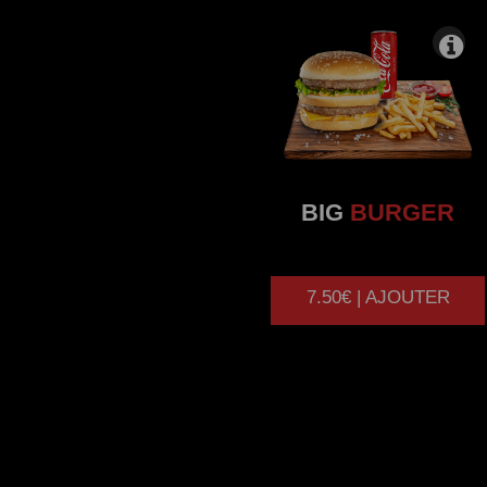
BIG
BURGER
7.50€ | AJOUTER