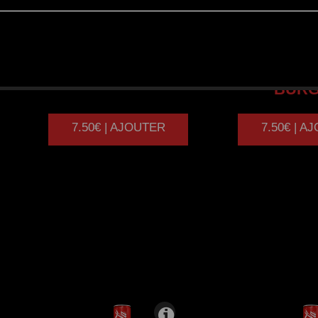
FISH
BURGER
CHIC
BUR
7.50€ | AJOUTER
7.50€ | A