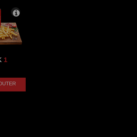
K
1
JOUTER