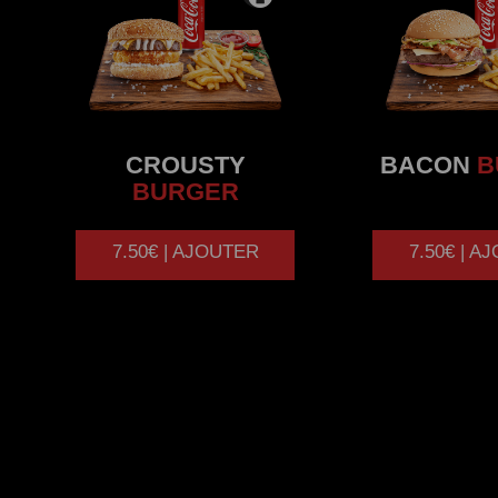
CROUSTY
BACON
B
BURGER
7.50€ | AJOUTER
7.50€ | A