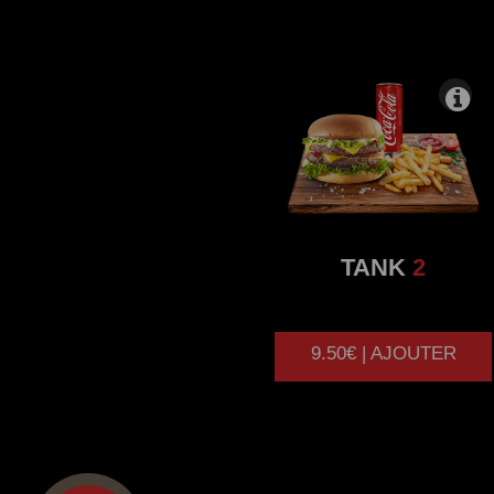
TANK
2
9.50€ | AJOUTER